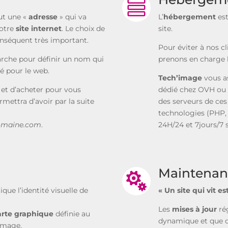

ut une «
adresse
» qui va
L’
hébergement
est
votre
site internet
. Le choix de
site.
nséquent très important.
Pour éviter à nos c
rche pour définir un nom qui
prenons en charge 
té pour le web.
Tech’image
vous a
 et d’acheter pour vous
dédié chez OVH ou 
ermettra d’avoir par la suite
des serveurs de ces
technologies (PHP, M
omaine.com
.
24H/24 et 7jours/7 
Maintenan

ue l’identité visuelle de
« Un site qui vit e
Les
mises à jour
rég
rte graphique
définie au
dynamique et que d
image.