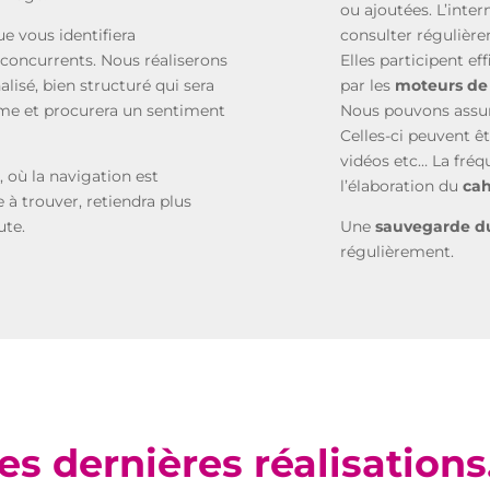
ou ajoutées. L’inter
e vous identifiera
consulter régulièr
concurrents. Nous réaliserons
Elles participent e
alisé, bien structuré qui sera
par les
moteurs de
sme et procurera un sentiment
Nous pouvons assur
Celles-ci peuvent ê
vidéos etc… La fréqu
i, où la navigation est
l’élaboration du
cah
e à trouver, retiendra plus
ute.
Une
sauvegarde du
régulièrement.
es dernières réalisation