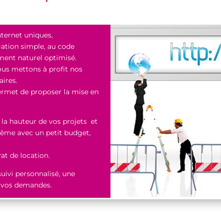
nternet uniques,
gation simple, au code
ment naturel optimisé.
ous mettons à profit nos
aires.
ermet de proposer la mise en
 la hauteur de vos projets et
me avec un petit budget,
rat de location.
uivi personnalisé, une
à vos demandes.